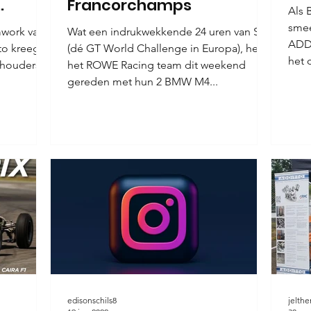
Francorchamps
Als 
smee
mwork van
Wat een indrukwekkende 24 uren van Spa
ADDI
to kreeg
(dé GT World Challenge in Europa), heeft
het 
chouders
het ROWE Racing team dit weekend
gereden met hun 2 BMW M4...
edisonschils8
jelth