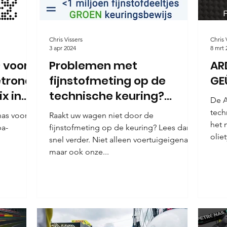
Chris Vissers
Chris 
3 apr 2024
8 mrt 
 voor
Problemen met
AR
etronas
fijnstofmeting op de
GE
x in
technische keuring?
De Ard
s
Additto weet raad!
tech
as voor
Raakt uw wagen niet door de
het 
pa-
fijnstofmeting op de keuring? Lees dan
olie
snel verder. Niet alleen voertuigeigenaars
maar ook onze...