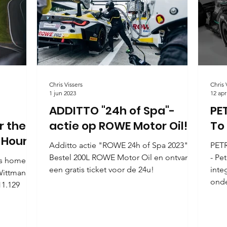
Chris Vissers
Chris 
1 jun 2023
12 apr
ADDITTO "24h of Spa"-
PE
r the
actie op ROWE Motor Oil!
To
 Hours
Additto actie "ROWE 24h of Spa 2023".
PETR
Bestel 200L ROWE Motor Oil en ontvang
- Pe
gs home
een gratis ticket voor de 24u!
inte
Wittmann
onde
11.129