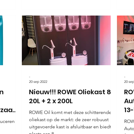
-
-
20 sep 2022
20 se
in
Nieuw!!! ROWE Oliekast 8 x
RO
20L + 2 x 200L
Au
rzaam
13
ROWE Oil komt met deze schitterende
oliekast op de markt: de zeer robuust
uceren
ROWE
uitgevoerde kast is afsluitbaar en biedt
Auto
plaats aan 8...