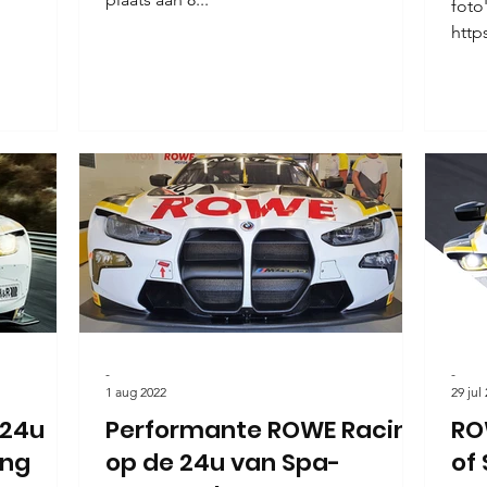
foto'
http
oroil
-
-
1 aug 2022
29 jul
 24u
Performante ROWE Racing
RO
ing
op de 24u van Spa-
of