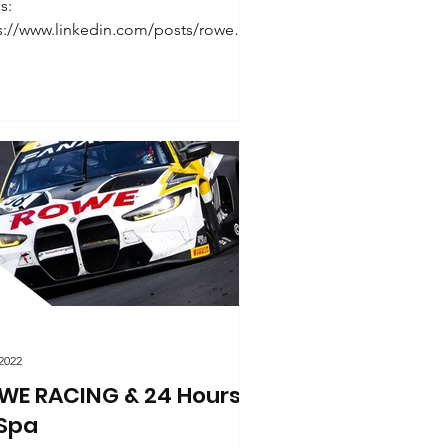
s:
s://www.linkedin.com/posts/rowemot
_d-a-n...
 2022
WE RACING & 24 Hours
 Spa