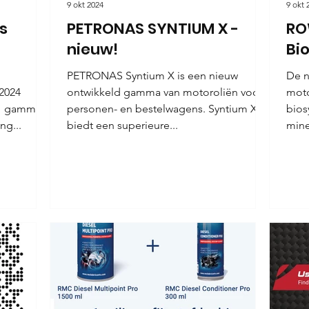
9 okt 2024
9 okt 
s
PETRONAS SYNTIUM X -
RO
nieuw!
Bi
PETRONAS Syntium X is een nieuw
De 
 2024
ontwikkeld gamma van motoroliën voor
moto
TH gamma
personen- en bestelwagens. Syntium X
bios
ng...
biedt een superieure...
mine
ROW