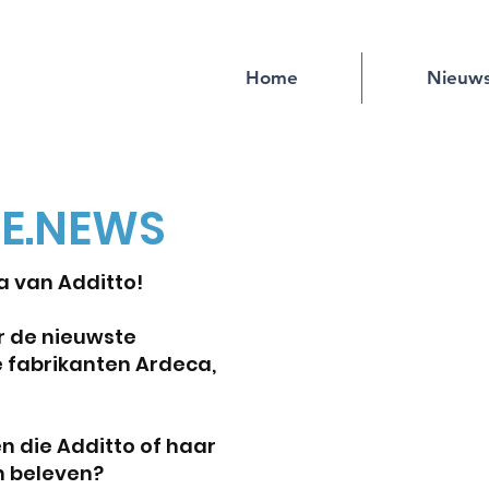
Home
Nieuw
HE.NEWS
 van Additto!
r de nieuwste
 fabrikanten Ardeca,
n die Additto of haar
n beleven?