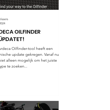
Vissers
2024
DECA OILFINDER
ÜPDATET!
eca Oilfinder-tool heeft een
nische update gekregen. Vanaf nu is
niet alleen mogelijk om het juiste
type te zoeken...