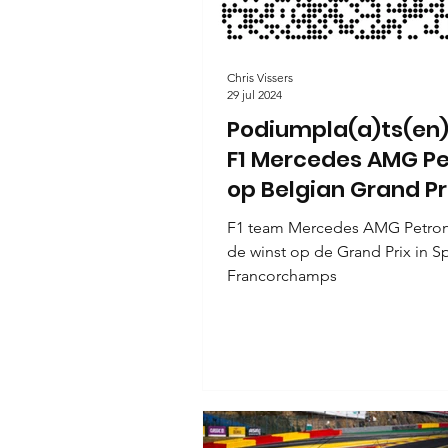
Chris Vissers
29 jul 2024
Podiumpla(a)ts(en)
F1 Mercedes AMG P
op Belgian Grand Pri
Spa-Francorchamp
F1 team Mercedes AMG Petron
2024.
de winst op de Grand Prix in S
Francorchamps