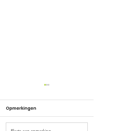
Opmerkingen
Plaats een opmerking...