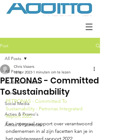
Post
All Posts
Chris Vissers
All Posts
12 apr 2023
1 minuten om te lezen
PETRONAS - Committed
Productinformatie
To Sustainability
Events
PETRONAS - Committed To 
Social Media
Sustainability - Petronas Integrated 
Acties & Promo's
Report 2022.
Een integraal rapport over verantwoord 
Acties & Promoties
ondernemen in al zijn facetten kan je in 
het geïntegreerd rapport 2022 