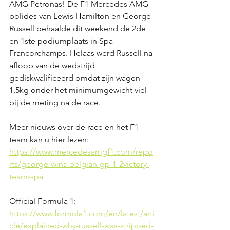
AMG Petronas! De F1 Mercedes AMG 
bolides van Lewis Hamilton en George 
Russell behaalde dit weekend de 2de 
en 1ste podiumplaats in Spa-
Francorchamps. Helaas werd Russell na 
afloop van de wedstrijd 
gediskwalificeerd omdat zijn wagen 
1,5kg onder het minimumgewicht viel 
bij de meting na de race.
Meer nieuws over de race en het F1 
team kan u hier lezen: 
https://www.mercedesamgf1.com/repo
rts/george-wins-belgian-gp-1-2victory-
team-spa
Official Formula 1:
https://www.formula1.com/en/latest/arti
cle/explained-why-russell-was-stripped-