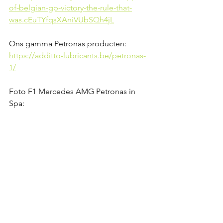
of-belgian-gp-victory-the-rule-that-
was.cEuTYfqsXAniVUbSQh4jL
Ons gamma Petronas producten:
https://additto-lubricants.be/petronas-
1/
Foto F1 Mercedes AMG Petronas in 
Spa: