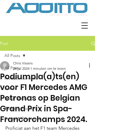
Post
All Posts
Chris Vissers
All Posts
29 jul 2024
1 minuten om te lezen
Podiumpla(a)ts(en)
Productinformatie
voor F1 Mercedes AMG
Events
Petronas op Belgian
Social Media
Grand Prix in Spa-
Acties & Promo's
Francorchamps 2024.
Acties & Promoties
Proficiat aan het F1 team Mercedes 