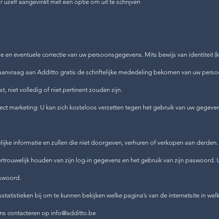
uzelf aangevinkt met een optie om uit te schrijven
ge en eventuele correctie van uw persoonsgegevens. Mits bewijs van identiteit (ko
 aanvraag aan Additto gratis de schriftelijke mededeling bekomen van uw pers
, niet volledig of niet pertinent zouden zijn.
ect marketing: U kan zich kosteloos verzetten tegen het gebruik van uw gegeven
ijke informatie en zullen die niet doorgeven, verhuren of verkopen aan derden.
t vertrouwelijk houden van zijn log-in gegevens en het gebruik van zijn paswo
aswoord.
tatistieken bij om te kunnen bekijken welke pagina’s van de internetsite in we
ons contacteren op info@additto.be