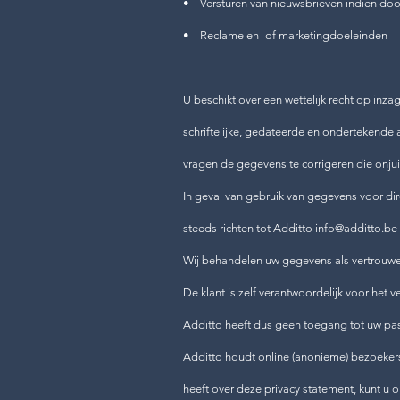
• Versturen van nieuwsbrieven indien door 
• Reclame en- of marketingdoeleinden
U beschikt over een wettelijk recht op inza
schriftelijke, gedateerde en ondertekende
vragen de gegevens te corrigeren die onjuist
In geval van gebruik van gegevens voor dir
steeds richten tot Additto info@additto.be
Wij behandelen uw gegevens als vertrouwel
De klant is zelf verantwoordelijk voor he
Additto heeft dus geen toegang tot uw p
Additto houdt online (anonieme) bezoekerss
heeft over deze privacy statement, kunt u 