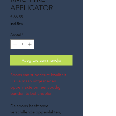
APPLICATOR
Prijs
€ 66,55
incl.Btw
Aantal
*
Voeg toe aan mandje
Spons van superieure kwaliteit.
Halve maan uitgesneden
oppervlakte om eenvoudig
banden te behandelen.
De spons heeft twee
verschillende oppervlakten,