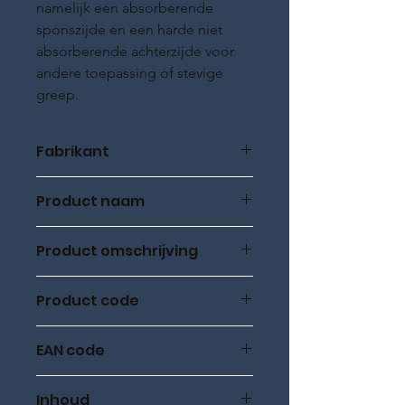
namelijk een absorberende
sponszijde en een harde niet
absorberende achterzijde voor
andere toepassing of stevige
greep.
Fabrikant
RMC Lubricants
Product naam
TYRE APPLICATOR
Product omschrijving
BANDENSPONS
Product code
21010010
EAN code
8719689581398
Inhoud