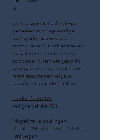
SAE 0W-20
5L
Op HC-synthesetechnologie
gebaseerde, hoogwaardige,
multigrade, laagviskeuze
motorolie voor autobenzine- en
dieselmotoren met en zonder
turbolader. Uitermate geschikt
voor gebruik in voertuigen met
roetfiltersystemen volgens
specificaties van de fabrikant.
Productfiche PDF
Veiligheidsfiche PDF
Mogelijke verpakkingen:
1L - 5L - 20L - 60L - 200L - 1000L -
Tankwagen