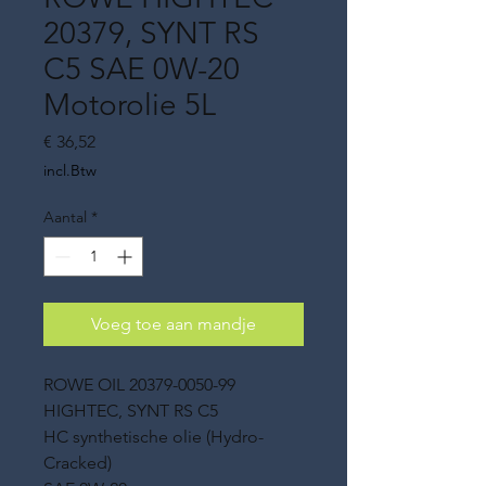
20379, SYNT RS
C5 SAE 0W-20
Motorolie 5L
Prijs
€ 36,52
incl.Btw
Aantal
*
Voeg toe aan mandje
ROWE OIL 20379-0050-99
HIGHTEC, SYNT RS C5
HC synthetische olie (Hydro-
Cracked)