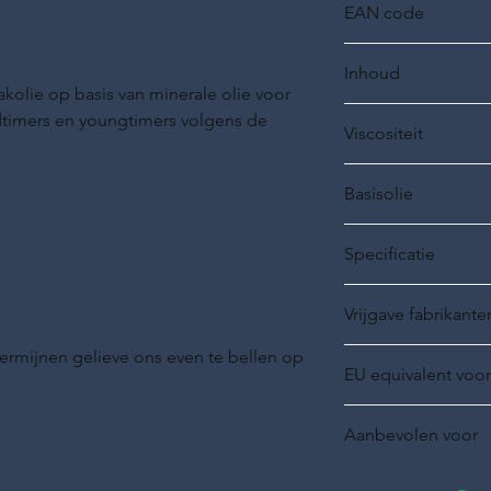
EAN code
25056-0200-99
Inhoud
kolie op basis van minerale olie voor
20 liter
ldtimers en youngtimers volgens de
Viscositeit
SAE 90
Basisolie
Minerale basisolie
Specificatie
Vrijgave fabrikante
ermijnen gelieve ons even te bellen op
EU equivalent voor
API GL-1/2/3
Aanbevolen voor