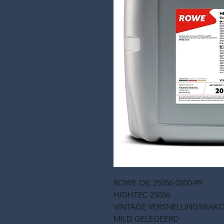
ROWE OIL 25056-0200-99
HIGHTEC 25056
VINTAGE VERSNELLINGSBAKO
MILD GELEGEERD