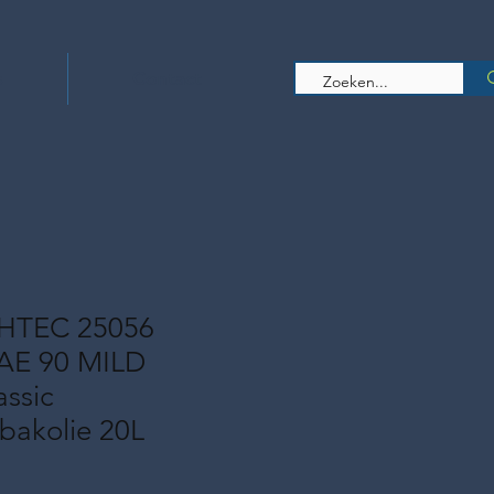
s
Contact
HTEC 25056
AE 90 MILD
assic
sbakolie 20L