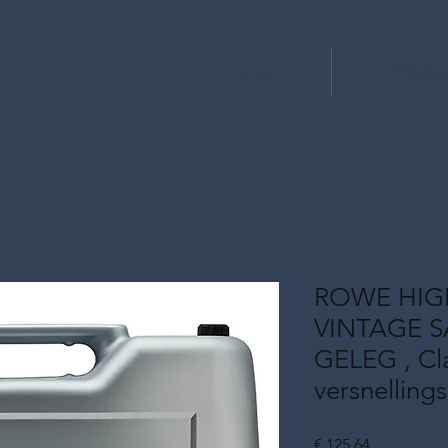
Home
Nieuw
ROWE HIG
VINTAGE S
GELEG , Cl
versnelling
Prijs
€ 125,64