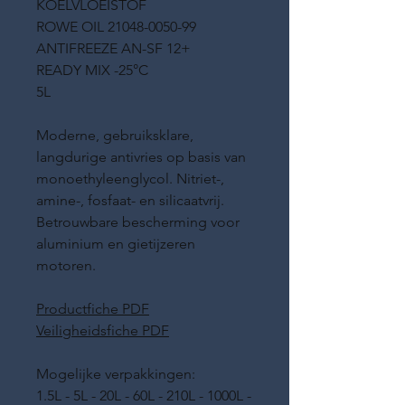
KOELVLOEISTOF
ROWE OIL 21048-0050-99
ANTIFREEZE AN-SF 12+
READY MIX -25°C
5L
Moderne, gebruiksklare,
langdurige antivries op basis van
monoethyleenglycol. Nitriet-,
amine-, fosfaat- en silicaatvrij.
Betrouwbare bescherming voor
aluminium en gietijzeren
motoren.
Productfiche PDF
Veiligheidsfiche PDF
Mogelijke verpakkingen:
1.5L - 5L - 20L - 60L - 210L - 1000L -