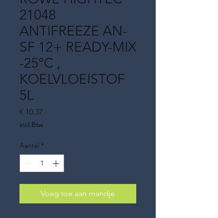
21048
ANTIFREEZE AN-
SF 12+ READY-MIX
-25°C ,
KOELVLOEISTOF
5L
Prijs
€ 10,37
incl.Btw
Aantal
*
Voeg toe aan mandje