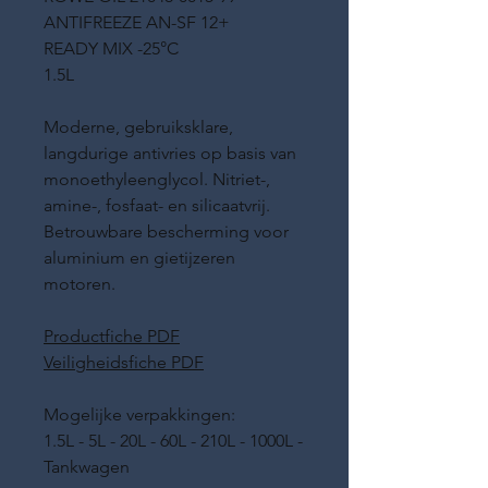
ANTIFREEZE AN-SF 12+
READY MIX -25°C
1.5L
Moderne, gebruiksklare,
langdurige antivries op basis van
monoethyleenglycol. Nitriet-,
amine-, fosfaat- en silicaatvrij.
Betrouwbare bescherming voor
aluminium en gietijzeren
motoren.
Productfiche PDF
Veiligheidsfiche PDF
Mogelijke verpakkingen:
1.5L - 5L - 20L - 60L - 210L - 1000L -
Tankwagen