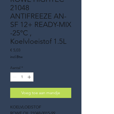
21048
ANTIFREEZE AN-
SF 12+ READY-MIX
-25°C ,
Koelvloeistof 1.5L
Prijs
€ 5,03
incl.Btw
Aantal
*
Voeg toe aan mandje
KOELVLOEISTOF
ROWE OIL 21048-0015-99