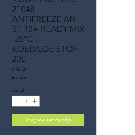
21048
ANTIFREEZE AN-
SF 12+ READY-MIX
-25°C ,
KOELVLOEISTOF
20L
Prijs
€ 46,08
incl.Btw
Aantal
*
Voeg toe aan mandje