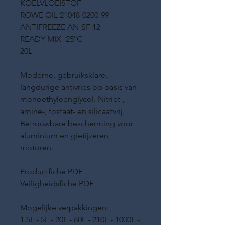
KOELVLOEISTOF
ROWE OIL 21048-0200-99
ANTIFREEZE AN-SF 12+
READY MIX -25°C
20L
Moderne, gebruiksklare,
langdurige antivries op basis van
monoethyleenglycol. Nitriet-,
amine-, fosfaat- en silicaatvrij.
Betrouwbare bescherming voor
aluminium en gietijzeren
motoren.
Productfiche PDF
Veiligheidsfiche PDF
Mogelijke verpakkingen:
1.5L - 5L - 20L - 60L - 210L - 1000L -