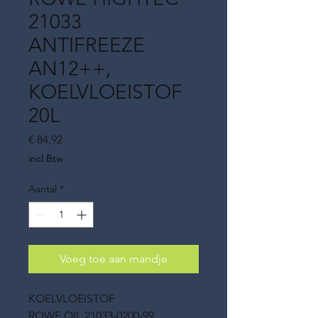
21033
ANTIFREEZE
AN12++,
KOELVLOEISTOF
20L
Prijs
€ 84,92
incl.Btw
Aantal
*
Voeg toe aan mandje
KOELVLOEISTOF
ROWE OIL 21033-0200-99