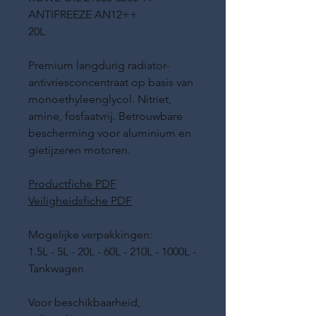
ANTIFREEZE AN12++
20L
Premium langdurig radiator-
antivriesconcentraat op basis van
monoethyleenglycol. Nitriet,
amine, fosfaatvrij. Betrouwbare
bescherming voor aluminium en
gietijzeren motoren.
Productfiche PDF
Veiligheidsfiche PDF
Mogelijke verpakkingen:
1.5L - 5L - 20L - 60L - 210L - 1000L -
Tankwagen
Voor beschikbaarheid,