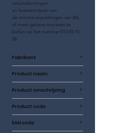
volumekortingen
en levertermijnen van
de volumeverpakkingen van 60L
of meer gelieve ons even te
bellen op het nummer 013 55 10
28.
Fabrikant
ROWE Oil
Product naam
ROWE HIGHTEC, SYNT RS D1
Product omschrijving
5W-20, 20L, HC synthetisch
Product code
20342
EAN code