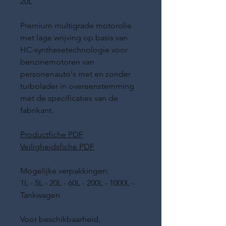
20L
Premium multigrade motorolie
met lage wrijving op basis van
HC-synthesetechnologie voor
benzinemotoren van
personenauto's met en zonder
turbolader in overeenstemming
met de specificaties van de
fabrikant.
Productfiche PDF
Veiligheidsfiche PDF
Mogelijke verpakkingen:
1L - 5L - 20L - 60L - 200L - 1000L -
Tankwagen
Voor beschikbaarheid,