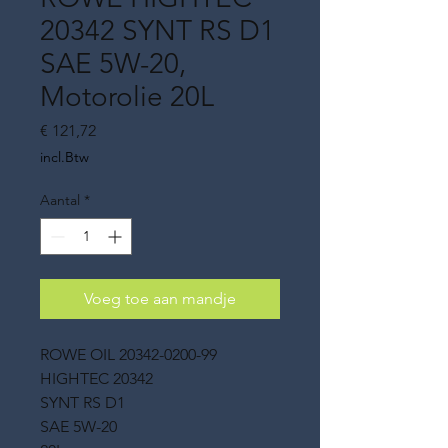
20342 SYNT RS D1
SAE 5W-20,
Motorolie 20L
Prijs
€ 121,72
incl.Btw
Aantal
*
Voeg toe aan mandje
ROWE OIL 20342-0200-99
HIGHTEC 20342
SYNT RS D1
SAE 5W-20