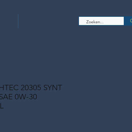
s
Contact
HTEC 20305 SYNT
 SAE 0W-30
L