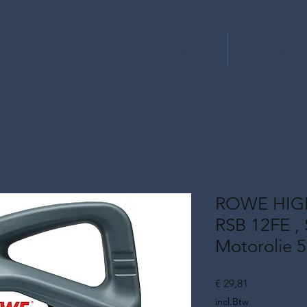
Home
Nieuw
ROWE HIG
RSB 12FE ,
Motorolie 5
Prijs
€ 29,81
incl.Btw