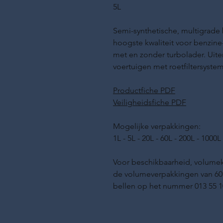
5L
Semi-synthetische, multigrade
hoogste kwaliteit voor benzin
met en zonder turbolader. Uite
voertuigen met roetfiltersystem
Productfiche PDF
Veiligheidsfiche PDF
Mogelijke verpakkingen:
1L - 5L - 20L - 60L - 200L - 100
Voor beschikbaarheid, volumek
de volumeverpakkingen van 60L
bellen op het nummer 013 55 1