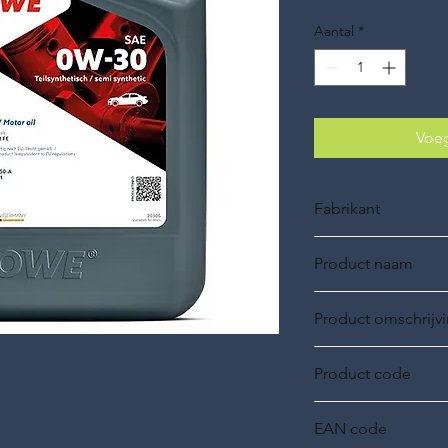
Aantal
*
Voeg
Fabrikant
ROWE Oil
Product naam
ROWE HIGHTEC, SYN
Product omschrijv
0W-30, 5L, Semi synt
Product code
20305
EAN code