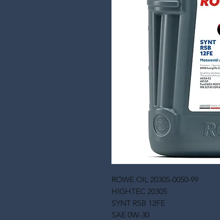
ROWE OIL 20305-0050-99
HIGHTEC 20305
SYNT RSB 12FE
SAE 0W-30