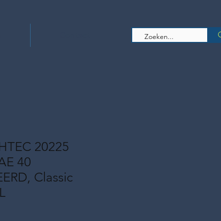
s
Contact
HTEC 20225
AE 40
RD, Classic
L