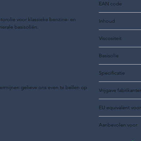
EAN code
20225-0050-99
rolie voor klassieke benzine- en
Inhoud
erale basisoliën.
5 liter
Viscositeit
SAE 40
Basisolie
Minerale basisolie
Specificatie
ermijnen gelieve ons even te bellen op
Vrijgave fabrikante
EU equivalent voor
API SA
Aanbevolen voor