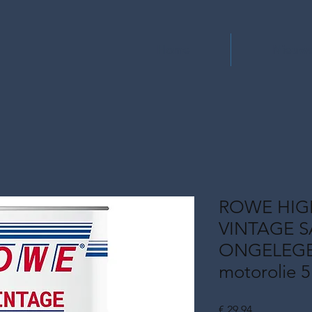
Home
Nieuw
ROWE HIG
VINTAGE S
ONGELEGEE
motorolie 5
Prijs
€ 29,94