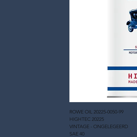
ROWE OIL 20225-0050-99
HIGHTEC 20225
VINTAGE - ONGELEGEERD
SAE 40