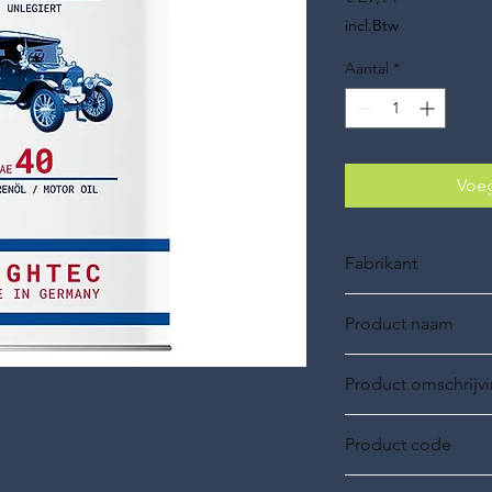
incl.Btw
Aantal
*
Voeg
Fabrikant
ROWE Oil
Product naam
ROWE HIGHTEC, VI
Product omschrijv
SAE 40 ongelegeerd, 
Product code
20225