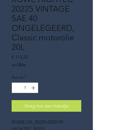
20225 VINTAGE
SAE 40
ONGELEGEERD,
Classic motorolie
20L
Prijs
€ 113,22
incl.Btw
Aantal
*
Voeg toe aan mandje
ROWE OIL 20225-0200-99
HIGHTEC 20225