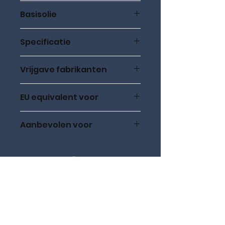
SAE 40
Basisolie
Minerale basisolie
Specificatie
Vrijgave fabrikanten
EU equivalent voor
API SA
Aanbevolen voor