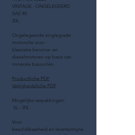
VINTAGE - ONGELEGEERD
SAE 40
20L
Ongelegeerde singlegrade
motorolie voor
klassieke benzine- en
dieselmotoren op basis van
minerale basisoliën.
Productfiche PDF
Veiligheidsfiche PDF
Mogelijke verpakkingen:
5L - 20L
Voor
beschikbaarheid en levertermijne