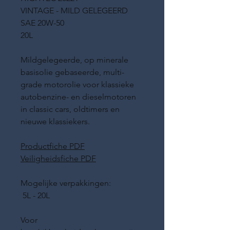
VINTAGE - MILD GELEGEERD
SAE 20W-50
20L
Mildgelegeerde, op minerale
basisolie gebaseerde, multi-
grade motorolie voor klassieke
autobenzine- en dieselmotoren
in classic cars, oldtimers en
nieuwe klassiekers.
Productfiche PDF
Veiligheidsfiche PDF
Mogelijke verpakkingen:
5L - 20L
Voor