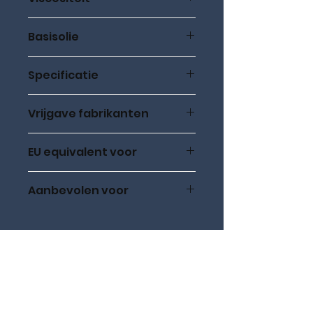
SAE 20W-50
Basisolie
Minerale basisolie
Specificatie
Vrijgave fabrikanten
EU equivalent voor
API SF/CD
Aanbevolen voor