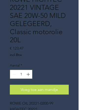
20221 VINTAGE
SAE 20W-50 MILD
GELEGEERD,
Classic motorolie
20L
Prijs
€ 123,47
incl.Btw
Aantal
*
Voeg toe aan mandje
ROWE OIL 20221-0200-99
HIGHTEC 20221