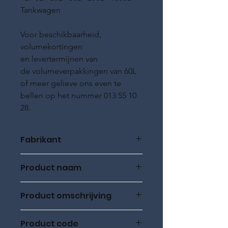
Tankwagen
Voor beschikbaarheid,
volumekortingen
en levertermijnen van
de volumeverpakkingen van 60L
of meer gelieve ons even te
bellen op het nummer 013 55 10
28.
Fabrikant
ROWE Oil
Product naam
ROWE HIGHTEC, MULTI FORMULA
Product omschrijving
5W-40, 5L, HC synthetisch
Product code