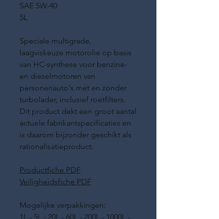
SAE 5W-40
5L
Speciale multigrade,
laagviskeuze motorolie op basis
van HC-synthese voor benzine-
en dieselmotoren van
personenauto's met en zonder
turbolader, inclusief roetfilters.
Dit product dekt een groot aantal
actuele fabrikantspecificaties en
is daarom bijzonder geschikt als
rationalisatieproduct.
Productfiche PDF
Veiligheidsfiche PDF
Mogelijke verpakkingen:
1L - 5L - 20L - 60L - 200L - 1000L -