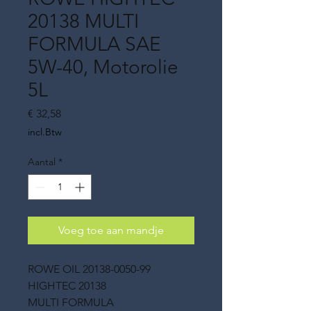
20138 MULTI
FORMULA SAE
5W-40, Motorolie
5L
Prijs
€ 32,58
incl.Btw
Aantal
*
Voeg toe aan mandje
ROWE OIL 20138-0050-99
HIGHTEC 20138
MULTI FORMULA