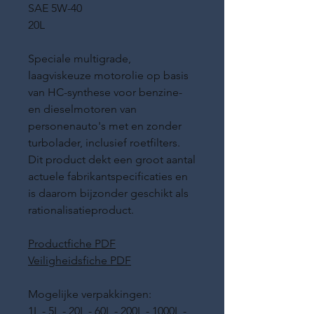
SAE 5W-40
20L
Speciale multigrade,
laagviskeuze motorolie op basis
van HC-synthese voor benzine-
en dieselmotoren van
personenauto's met en zonder
turbolader, inclusief roetfilters.
Dit product dekt een groot aantal
actuele fabrikantspecificaties en
is daarom bijzonder geschikt als
rationalisatieproduct.
Productfiche PDF
Veiligheidsfiche PDF
Mogelijke verpakkingen:
1L - 5L - 20L - 60L - 200L - 1000L -