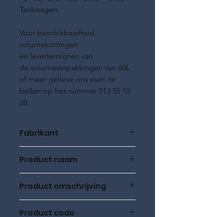
Tankwagen
Voor beschikbaarheid,
volumekortingen
en levertermijnen van
de volumeverpakkingen van 60L
of meer gelieve ons even te
bellen op het nummer 013 55 10
28.
Fabrikant
ROWE Oil
Product naam
ROWE HIGHTEC, MULTI FORMULA
Product omschrijving
5W-40, 20L, HC synthetisch
Product code