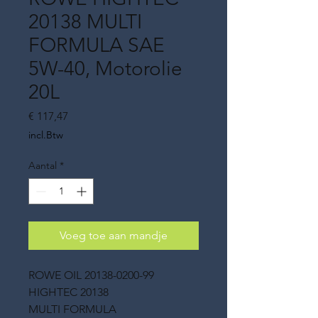
20138 MULTI
FORMULA SAE
5W-40, Motorolie
20L
Prijs
€ 117,47
incl.Btw
Aantal
*
Voeg toe aan mandje
ROWE OIL 20138-0200-99
HIGHTEC 20138
MULTI FORMULA