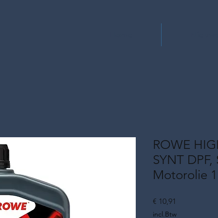
Home
Nieuw
ROWE HIGH
SYNT DPF,
Motorolie 1
Prijs
€ 10,91
incl.Btw