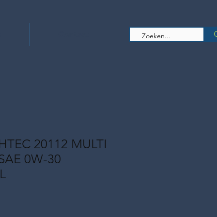
s
Contact
TEC 20112 MULTI
 SAE 0W-30
L