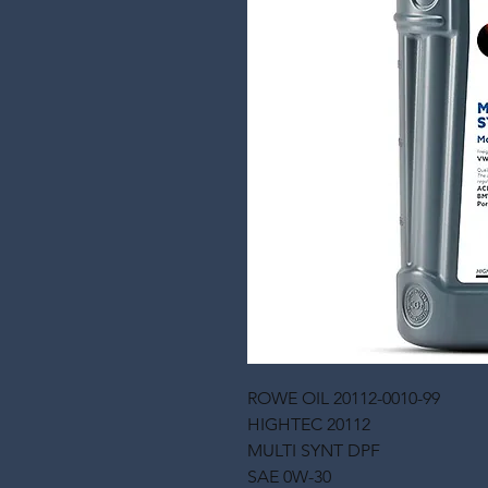
ROWE OIL 20112-0010-99
HIGHTEC 20112
MULTI SYNT DPF
SAE 0W-30