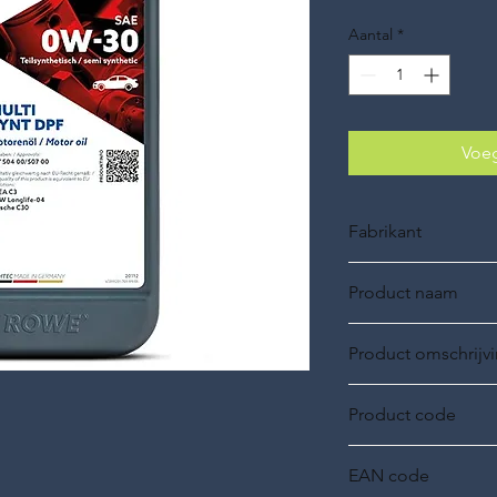
Aantal
*
Voeg
Fabrikant
ROWE Oil
Product naam
ROWE HIGHTEC, MU
Product omschrijv
0W-30, 1L, Multi synt
Product code
20112
EAN code