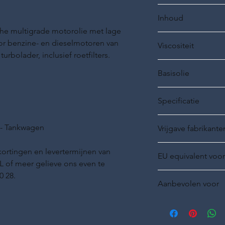
20112-0010-99
Inhoud
he multigrade motorolie met lage
1 liter
oor benzine- en dieselmotoren van
Viscositeit
rbolader, inclusief roetfilters.
SAE 0W-30
Basisolie
Semi -synthetisch
Specificatie
ACEA C3
0L - Tankwagen
Vrijgave fabrikante
MB-Freigabe 229.52 -
ortingen en levertermijnen van
EU equivalent voor
 of meer gelieve ons even te
ACEA C3 - BMW Longl
0 28.
Aanbevolen voor
VW 503 00/506 00