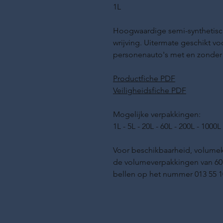
1L
Hoogwaardige semi-synthetisc
wrijving. Uitermate geschikt v
personenauto's met en zonder tu
Productfiche PDF
Veiligheidsfiche PDF
Mogelijke verpakkingen:
1L - 5L - 20L - 60L - 200L - 100
Voor beschikbaarheid, volumek
de volumeverpakkingen van 60L
bellen op het nummer 013 55 1