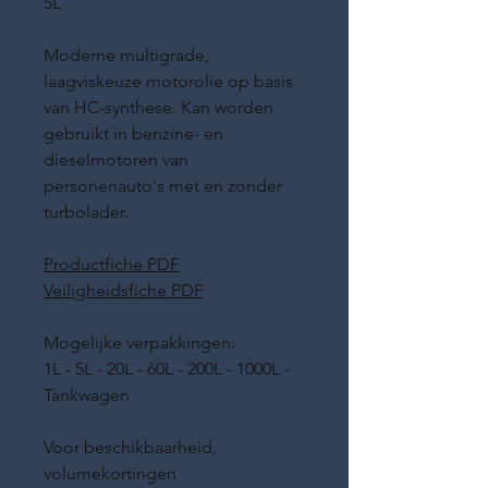
5L
Moderne multigrade,
laagviskeuze motorolie op basis
van HC-synthese. Kan worden
gebruikt in benzine- en
dieselmotoren van
personenauto's met en zonder
turbolader.
Productfiche PDF
Veiligheidsfiche PDF
Mogelijke verpakkingen:
1L - 5L - 20L - 60L - 200L - 1000L -
Tankwagen
Voor beschikbaarheid,
volumekortingen