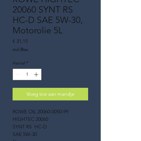
20060 SYNT RS
HC-D SAE 5W-30,
Motorolie 5L
Prijs
€ 31,15
incl.Btw
Aantal
*
Voeg toe aan mandje
ROWE OIL 20060-0050-99
HIGHTEC 20060
SYNT RS HC-D
SAE 5W-30