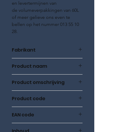
en levertermijnen van
de volumeverpakkingen van 60L
of meer gelieve ons even te
bellen op het nummer 013 55 10
28.
Fabrikant
ROWE Oil
Product naam
ROWE HIGHTEC, SYNT RS HC-D
Product omschrijving
5W-30, 5L, HC synthetisch
Product code
20060
EAN code
20060-0050-99
Inhoud