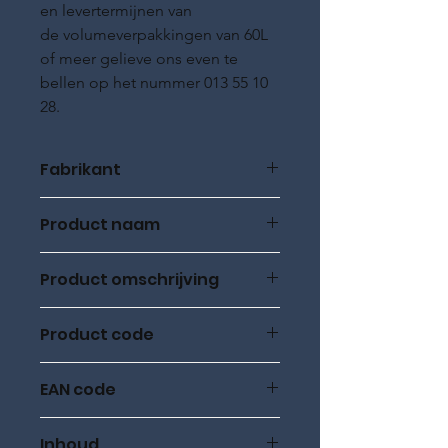
en levertermijnen van
de volumeverpakkingen van 60L
of meer gelieve ons even te
bellen op het nummer 013 55 10
28.
Fabrikant
ROWE Oil
Product naam
ROWE HIGHTEC, SYNT RS HC-D
Product omschrijving
5W-30, 20L, HC synthetisch
Product code
20060
EAN code
20060-0200-99
Inhoud