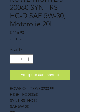
20060 SYNT RS
HC-D SAE 5W-30,
Motorolie 20L
Prijs
€ 116,90
incl.Btw
Aantal
*
Voeg toe aan mandje
ROWE OIL 20060-0200-99
HIGHTEC 20060
SYNT RS HC-D
SAE 5W-30