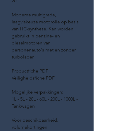
20L
Moderne multigrade,
laagviskeuze motorolie op basis
van HC-synthese. Kan worden
gebruikt in benzine- en
dieselmotoren van
personenauto's met en zonder
turbolader.
Productfiche PDF
Veiligheidsfiche PDF
Mogelijke verpakkingen:
1L - 5L - 20L - 60L - 200L - 1000L -
Tankwagen
Voor beschikbaarheid,
volumekortingen