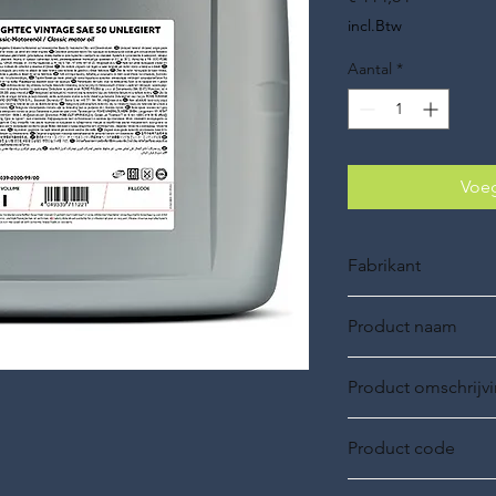
incl.Btw
Aantal
*
Voeg
Fabrikant
ROWE Oil
Product naam
ROWE HIGHTEC, VI
Product omschrijv
SAE 50 ongelegeerd, 
Product code
20039