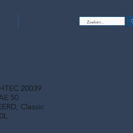
s
Contact
HTEC 20039
AE 50
RD, Classic
20L