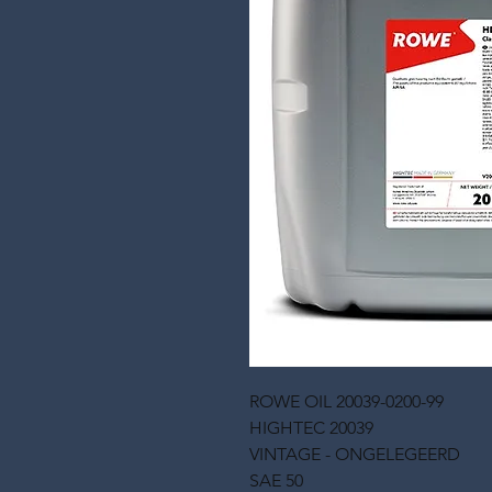
ROWE OIL 20039-0200-99
HIGHTEC 20039
VINTAGE - ONGELEGEERD
SAE 50