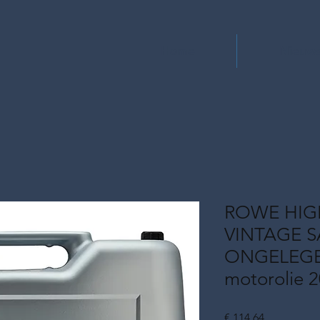
Home
Nieuw
ROWE HIG
VINTAGE S
ONGELEGEE
motorolie 
Prijs
€ 114,64