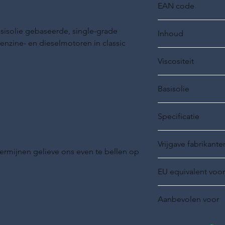
EAN code
20039-0200-99
isolie gebaseerde, single-grade
Inhoud
enzine- en dieselmotoren in classic
20 liter
Viscositeit
SAE 50
Basisolie
Minerale basisolie
Specificatie
Vrijgave fabrikante
ermijnen gelieve ons even te bellen op
EU equivalent voor
API SA
Aanbevolen voor