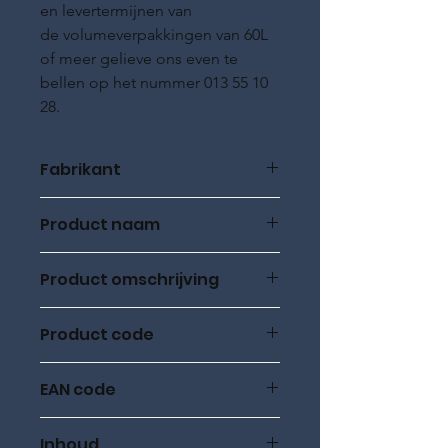
en levertermijnen van
de volumeverpakkingen van 60L
of meer gelieve ons even te
bellen op het nummer 013 55 10
28.
Fabrikant
ROWE Oil
Product naam
ROWE HIGHTEC, SYNTH RS
Product omschrijving
0W-40, 20L, Volsynthetisch
Product code
20020
EAN code
20020-0200-99
Inhoud