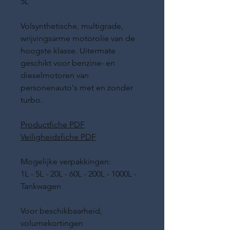
5L
Volsynthetische, multigrade,
wrijvingsarme motorolie van de
hoogste klasse. Uitermate
geschikt voor benzine- en
dieselmotoren van
personenauto's met en zonder
turbo.
Productfiche PDF
Veiligheidsfiche PDF
Mogelijke verpakkingen:
1L - 5L - 20L - 60L - 200L - 1000L -
Tankwagen
Voor beschikbaarheid,
volumekortingen