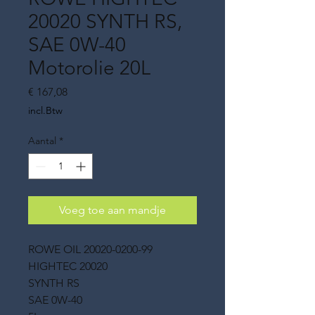
20020 SYNTH RS,
SAE 0W-40
Motorolie 20L
Prijs
€ 167,08
incl.Btw
Aantal
*
Voeg toe aan mandje
ROWE OIL 20020-0200-99
HIGHTEC 20020
SYNTH RS
SAE 0W-40