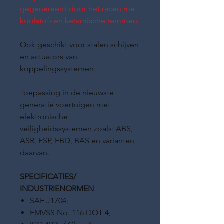
gegenereerd door het racen met
koolstof- en keramische remmen.
Ook geschikt voor stalen schijven
en actuators van
koppelingssystemen.
Toepassing in de nieuwste
generatie voertuigen met
elektronische
veiligheidssystemen zoals: ABS,
ASR, ESP, EBD, BAS en varianten
daarvan.
SPECIFICATIES/
INDUSTRIENORMEN
SAE J1704;
FMVSS No. 116 DOT 4;