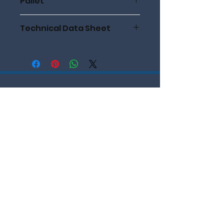
Pallet
35 dozen
Technical Data Sheet
Technical Data Sheet
Like us on Facebook & Instagram!
Nieuwsbrief