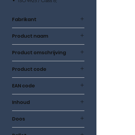
ISO 4925 / Class 6;
Fabrikant
RMC Lubricants
Product naam
RACING BRAKE FLUID DOT 4
Product omschrijving
REMVLOEISTOF - REMOLIE
Product code
41020500
EAN code
8719689581008
Inhoud
500 ml
Doos
24 stuks