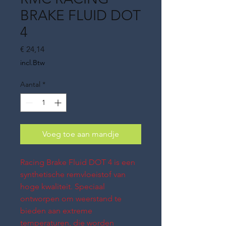
BRAKE FLUID DOT
4
Prijs
€ 24,14
incl.Btw
Aantal
*
Voeg toe aan mandje
Racing Brake Fluid DOT 4 is een
synthetische remvloeistof van
hoge kwaliteit. Speciaal
ontworpen om weerstand te
bieden aan extreme
temperaturen, die worden