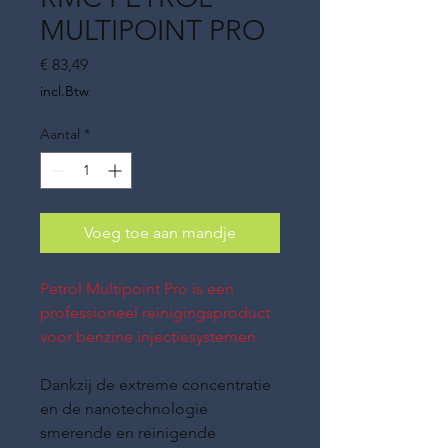
MULTIPOINT PRO
Prijs
€ 83,49
incl.Btw
Aantal
*
Voeg toe aan mandje
Petrol Multipoint Pro is een
professioneel reinigingsproduct
voor benzine injectiesystemen.
Dankzij de extreme concentratie
en de nanotechnologie
smerende en reinigende