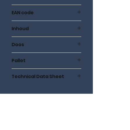
32060015
EAN code
8719689581152
Inhoud
1.5 liter
Doos
6 stuks
Pallet
60 dozen
Technical Data Sheet
Technical Data Sheet