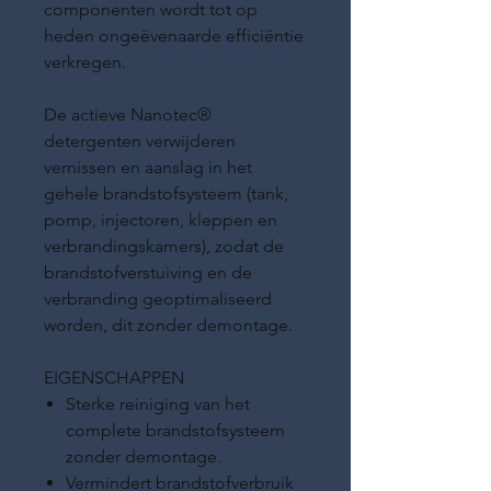
componenten wordt tot op
heden ongeëvenaarde efficiëntie
verkregen.
De actieve Nanotec®
detergenten verwijderen
vernissen en aanslag in het
gehele brandstofsysteem (tank,
pomp, injectoren, kleppen en
verbrandingskamers), zodat de
brandstofverstuiving en de
verbranding geoptimaliseerd
worden, dit zonder demontage.
EIGENSCHAPPEN
Sterke reiniging van het
complete brandstofsysteem
zonder demontage.
Vermindert brandstofverbruik