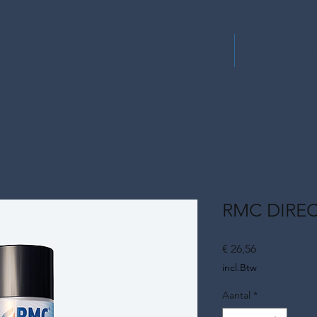
Home
Nieuw
RMC DIRE
Prijs
€ 26,56
incl.Btw
Aantal
*