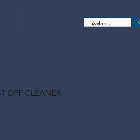
s
Contact
CT DPF CLEANER