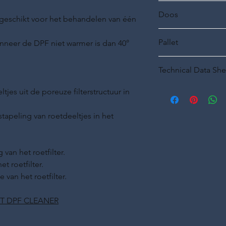
400 ml
Doos
 geschikt voor het behandelen van één
12 stuks
Pallet
nneer de DPF niet warmer is dan 40°
80 dozen
Technical Data She
Technical Data Sheet
ltjes uit de poreuze filterstructuur in
tapeling van roetdeeltjes in het
van het roetfilter.
t roetfilter.
van het roetfilter.
T DPF CLEANER