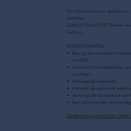
De inhoud van een spuitbus is
roetfilter.
Gebruik Direct DPF Cleaner wa
Celsius.
EIGENSCHAPPEN
Reinigt en verwijdert roetdee
het DPF.
Voorkomt herhaaldelijke ops
roetfilter.
Verlaagt de aswaarde.
Herstelt de optimale werking 
Verlengt de levensduur van he
Reiniging zonder demontage 
GEBRUIKSAANWIJZING DIREC