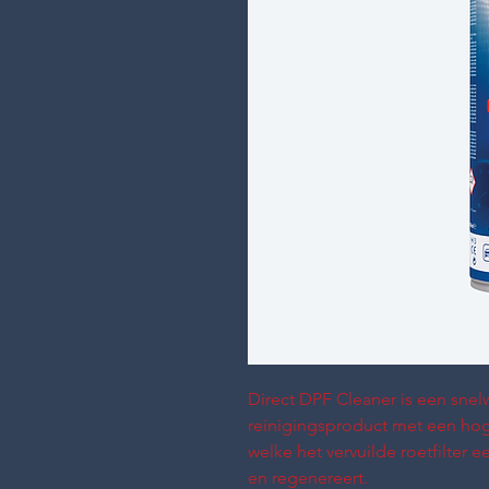
Direct DPF Cleaner is een snel
reinigingsproduct met een hog
welke het vervuilde roetfilter
en regenereert.