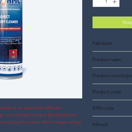
Voeg
Fabrikant
RMC Lubricants
Product naam
DIRECT DPF CLEAN
Product omschrijv
PROFESSIONELE DP
Product code
63010500
werkend en uitermate efficiënt
EAN code
e concentratie actieve bestanddelen
8719689581275
 eenvoudig en zonder demontage reinigt
Inhoud