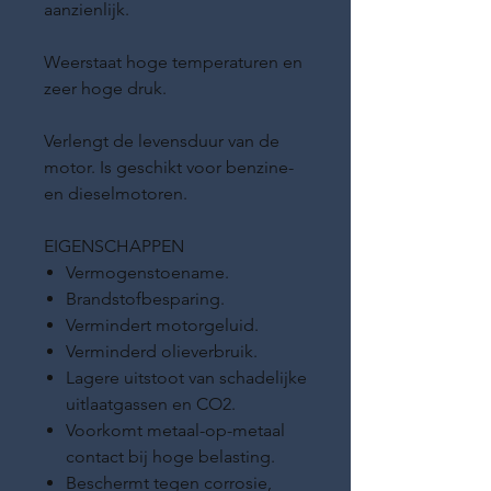
aanzienlijk.
Weerstaat hoge temperaturen en
zeer hoge druk.
Verlengt de levensduur van de
motor. Is geschikt voor benzine-
en dieselmotoren.
EIGENSCHAPPEN
Vermogenstoename.
Brandstofbesparing.
Vermindert motorgeluid.
Verminderd olieverbruik.
Lagere uitstoot van schadelijke
uitlaatgassen en CO2.
Voorkomt metaal-op-metaal
contact bij hoge belasting.
Beschermt tegen corrosie,