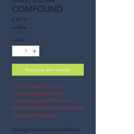
COMPOUND
Prijs
€ 30,19
incl.Btw
Aantal
*
Voeg toe aan mandje
Cera Compound is een
motorolieadditief van de
nieuwste generatie. De micro
keramische deeltjes zijn krachtige
vaste smeermiddelen.
Verlaagt het wrijvingscoëfficiënt