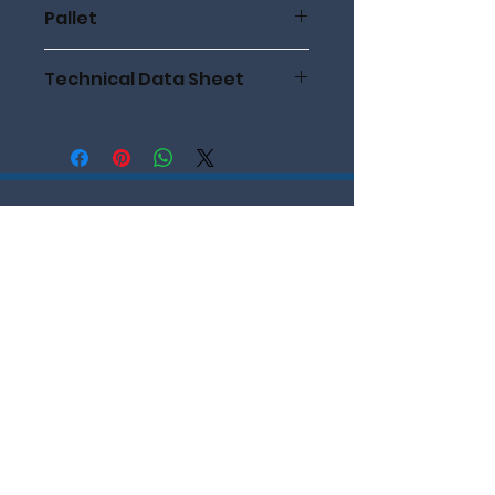
Pallet
108 dozen
Technical Data Sheet
Technical Data Sheet
Like us on Facebook & Instagram!
Nieuwsbrief