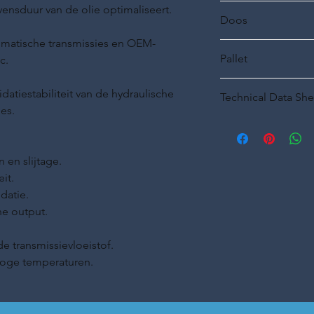
250 ml
nsduur van de olie optimaliseert.
Doos
tomatische transmissies en OEM-
12 stuks
Pallet
c.
108 dozen
datiestabiliteit van de hydraulische
Technical Data She
ies.
Technical Data Sheet
 en slijtage.
it.
datie.
he output.
e transmissievloeistof.
hoge temperaturen.