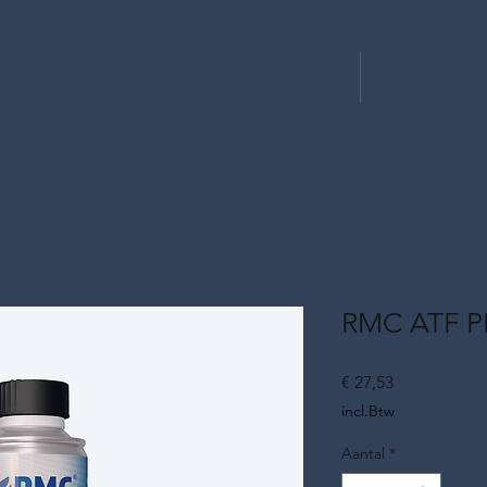
Home
Nieuw
RMC ATF 
Prijs
€ 27,53
incl.Btw
Aantal
*