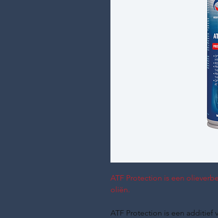
ATF Protection is een olieverb
oliën.
ATF Protection is een additief 