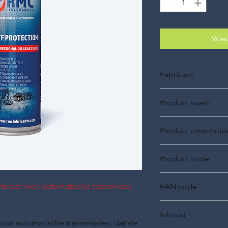
Voeg
Fabrikant
RMC Lubricants
Product naam
ATF PROTECTION
Product omschrijv
PROFESSIONELE AT
Product code
34020250
eteraar voor automatische transmissie
EAN code
8719689581336
Inhoud
voor automatische transmissies, dat de