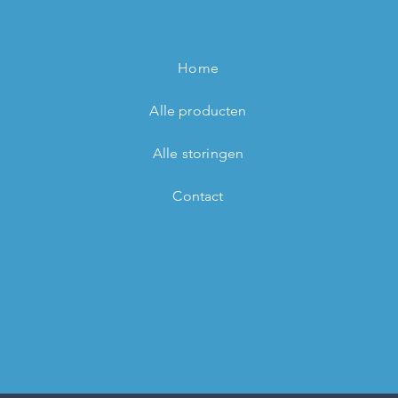
Home
Alle producten
Alle storingen
Contact