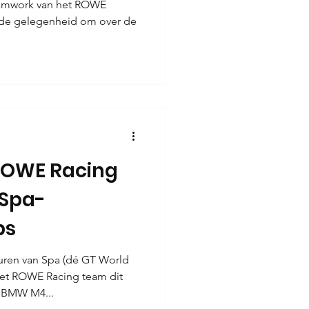
eamwork van het ROWE
 de gelegenheid om over de
ROWE Racing
 Spa-
ps
uren van Spa (dé GT World
het ROWE Racing team dit
 BMW M4...