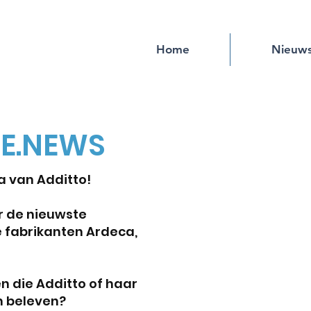
Home
Nieuw
HE.NEWS
 van Additto!
r de nieuwste
 fabrikanten Ardeca,
n die Additto of haar
n beleven?