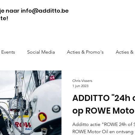
tje naar info@additto.be
te!
Events
Social Media
Acties & Promo's
Acties &
Chris Vissers
1 jun 2023
ADDITTO "24h o
op ROWE Motor
Additto actie "ROWE 24h of S
ROWE Motor Oil en ontvang e