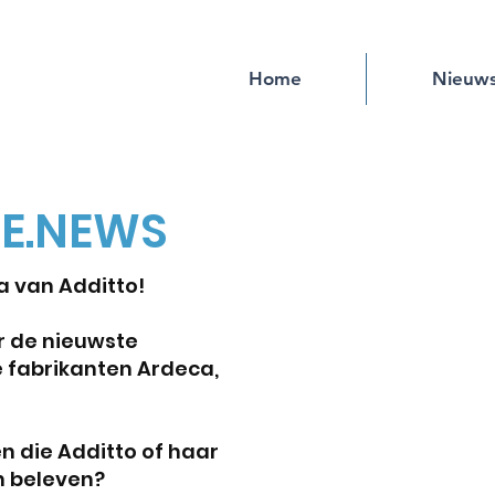
Home
Nieuw
HE.NEWS
 van Additto!
r de nieuwste
 fabrikanten Ardeca,
n die Additto of haar
n beleven?