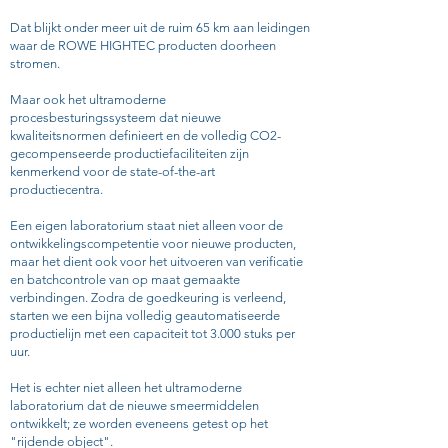
Dat blijkt onder meer uit de ruim 65 km aan leidingen
waar de ROWE HIGHTEC producten doorheen
stromen.
Maar ook het ultramoderne
procesbesturingssysteem dat nieuwe
kwaliteitsnormen definieert en de volledig CO2-
gecompenseerde productiefaciliteiten zijn
kenmerkend voor de state-of-the-art
productiecentra.
Een eigen laboratorium staat niet alleen voor de
ontwikkelingscompetentie voor nieuwe producten,
maar het dient ook voor het uitvoeren van verificatie
en batchcontrole van op maat gemaakte
verbindingen. Zodra de goedkeuring is verleend,
starten we een bijna volledig geautomatiseerde
productielijn met een capaciteit tot 3.000 stuks per
uur.
Het is echter niet alleen het ultramoderne
laboratorium dat de nieuwe smeermiddelen
ontwikkelt; ze worden eveneens getest op het
"rijdende object".